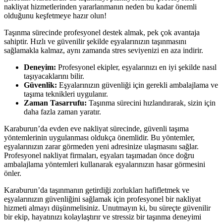
nakliyat hizmetlerinden yararlanmanın neden bu kadar önemli
olduğunu keşfetmeye hazır olun!
Taşınma sürecinde profesyonel destek almak, pek çok avantaja
sahiptir. Hızlı ve güvenilir şekilde eşyalarınızın taşınmasını
sağlamakla kalmaz, aynı zamanda stres seviyenizi en aza indirir.
Deneyim:
Profesyonel ekipler, eşyalarınızı en iyi şekilde nasıl
taşıyacaklarını bilir.
Güvenlik:
Eşyalarınızın güvenliği için gerekli ambalajlama ve
taşıma teknikleri uygulanır.
Zaman Tasarrufu:
Taşınma sürecini hızlandırarak, sizin için
daha fazla zaman yaratır.
Karaburun’da evden eve nakliyat sürecinde, güvenli taşıma
yöntemlerinin uygulanması oldukça önemlidir. Bu yöntemler,
eşyalarınızın zarar görmeden yeni adresinize ulaşmasını sağlar.
Profesyonel nakliyat firmaları, eşyaları taşımadan önce doğru
ambalajlama yöntemleri kullanarak eşyalarınızın hasar görmesini
önler.
Karaburun’da taşınmanın getirdiği zorlukları hafifletmek ve
eşyalarınızın güvenliğini sağlamak için profesyonel bir nakliyat
hizmeti almayı düşünmelisiniz. Unutmayın ki, bu süreçte güvenilir
bir ekip, hayatınızı kolaylaştırır ve stressiz bir taşınma deneyimi