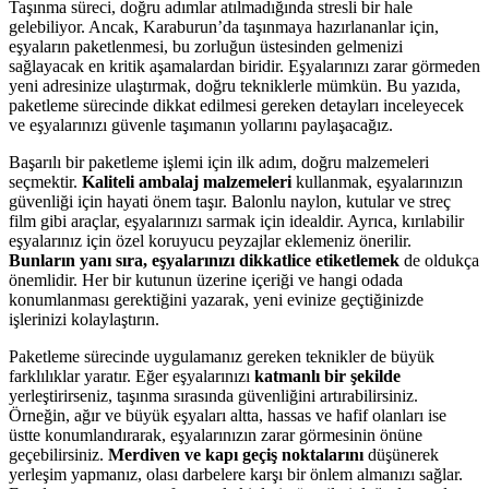
Taşınma süreci, doğru adımlar atılmadığında stresli bir hale
gelebiliyor. Ancak, Karaburun’da taşınmaya hazırlananlar için,
eşyaların paketlenmesi, bu zorluğun üstesinden gelmenizi
sağlayacak en kritik aşamalardan biridir. Eşyalarınızı zarar görmeden
yeni adresinize ulaştırmak, doğru tekniklerle mümkün. Bu yazıda,
paketleme sürecinde dikkat edilmesi gereken detayları inceleyecek
ve eşyalarınızı güvenle taşımanın yollarını paylaşacağız.
Başarılı bir paketleme işlemi için ilk adım, doğru malzemeleri
seçmektir.
Kaliteli ambalaj malzemeleri
kullanmak, eşyalarınızın
güvenliği için hayati önem taşır. Balonlu naylon, kutular ve streç
film gibi araçlar, eşyalarınızı sarmak için idealdir. Ayrıca, kırılabilir
eşyalarınız için özel koruyucu peyzajlar eklemeniz önerilir.
Bunların yanı sıra, eşyalarınızı dikkatlice etiketlemek
de oldukça
önemlidir. Her bir kutunun üzerine içeriği ve hangi odada
konumlanması gerektiğini yazarak, yeni evinize geçtiğinizde
işlerinizi kolaylaştırın.
Paketleme sürecinde uygulamanız gereken teknikler de büyük
farklılıklar yaratır. Eğer eşyalarınızı
katmanlı bir şekilde
yerleştirirseniz, taşınma sırasında güvenliğini artırabilirsiniz.
Örneğin, ağır ve büyük eşyaları altta, hassas ve hafif olanları ise
üstte konumlandırarak, eşyalarınızın zarar görmesinin önüne
geçebilirsiniz.
Merdiven ve kapı geçiş noktalarını
düşünerek
yerleşim yapmanız, olası darbelere karşı bir önlem almanızı sağlar.