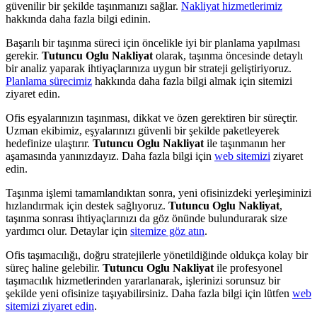
güvenilir bir şekilde taşınmanızı sağlar.
Nakliyat hizmetlerimiz
hakkında daha fazla bilgi edinin.
Başarılı bir taşınma süreci için öncelikle iyi bir planlama yapılması
gerekir.
Tutuncu Oglu Nakliyat
olarak, taşınma öncesinde detaylı
bir analiz yaparak ihtiyaçlarınıza uygun bir strateji geliştiriyoruz.
Planlama sürecimiz
hakkında daha fazla bilgi almak için sitemizi
ziyaret edin.
Ofis eşyalarınızın taşınması, dikkat ve özen gerektiren bir süreçtir.
Uzman ekibimiz, eşyalarınızı güvenli bir şekilde paketleyerek
hedefinize ulaştırır.
Tutuncu Oglu Nakliyat
ile taşınmanın her
aşamasında yanınızdayız. Daha fazla bilgi için
web sitemizi
ziyaret
edin.
Taşınma işlemi tamamlandıktan sonra, yeni ofisinizdeki yerleşiminizi
hızlandırmak için destek sağlıyoruz.
Tutuncu Oglu Nakliyat
,
taşınma sonrası ihtiyaçlarınızı da göz önünde bulundurarak size
yardımcı olur. Detaylar için
sitemize göz atın
.
Ofis taşımacılığı, doğru stratejilerle yönetildiğinde oldukça kolay bir
süreç haline gelebilir.
Tutuncu Oglu Nakliyat
ile profesyonel
taşımacılık hizmetlerinden yararlanarak, işlerinizi sorunsuz bir
şekilde yeni ofisinize taşıyabilirsiniz. Daha fazla bilgi için lütfen
web
sitemizi ziyaret edin
.