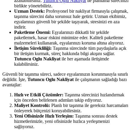
azaltabilirsiniz.
Tutuncu Oglu Nakliyat
ile planlama sürecinizi
birlikte yönetebiliriz.
Uzman Destek:
Profesyonel bir nakliyat firmasıyla çalışmak,
taşınma sürecini daha sorunsuz hale getirir. Uzman ekibimiz,
eşyalarınızı güvenli bir şekilde taşıyarak, stresinizi en aza
indirir.
Paketleme Önemi:
Eşyalarınızı dikkatli bir şekilde
paketlemek, hasar riskini minimize eder. Kaliteli paketleme
malzemeleri kullanarak, eşyalarınızı koruma altına alıyoruz.
İletişim Sürekliliği:
Taşınma sürecinde tüm paydaşlarla açık
bir iletişim kurmak, süreç hakkında bilgi akışını sağlar.
Tutuncu Oglu Nakliyat
ile her aşamada iletişimde
kalabilirsiniz.
Güvenli bir taşınma süreci, sadece eşyalarınızın korunmasıyla sınırlı
değildir. İşte,
Tutuncu Oglu Nakliyat
ile çalışmanın sağladığı bazı
avantajlar:
Hızlı ve Etkili Çözümler:
Taşınma sürecinizi hızlandırmak
için önceden belirlenen adımları takip ediyoruz.
Maliyet Kontrolü:
Planlı bir taşınma ile gereksiz harcamaları
önleyerek bütçenizi koruyabilirsiniz.
Yeni Ofisinizde Hızlı Yerleşim:
Taşınma sonrası destek
hizmetlerimizle, yeni ofisinizde hızlıca yerleşmenizi
sağlıyoruz.