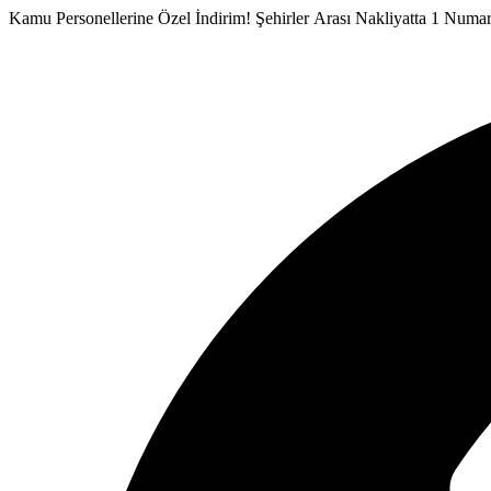
İçeriğe
Kamu Personellerine Özel İndirim!
Şehirler Arası Nakliyatta 1 Numa
atla