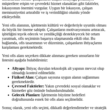
müşterilere erişim ve çevredeki hizmet olanakları gibi faktörler,
lokasyonun önemini vurgular. Uygun bir lokasyon, çalışan
memnuniyetini artırabilir ve iş verimliliğini olumlu yönde
etkileyebilir.
Yeni ofis alanının, işletmenin kültürü ve değerleriyle uyumlu olması
da büyük bir öneme sahiptir. Çalışanların motivasyonunu artıracak,
işbirliğini teşvik edecek ve yenilikçiliği destekleyecek bir ortam
yaratmak, ofis seçiminin başarıya ulaşmasında etkili olur. Bu
bağlamda, ofis tasarımının ve düzeninin, çalışanların ihtiyaçlarını
karşılaması gerekmektedir.
Yeni ofis alanı seçerken dikkate alınması gereken unsurların bir
listesini aşağıda bulabilirsiniz:
Altyapı:
İhtiyaç duyulan teknolojik alt yapının mevcut olup
olmadığı kontrol edilmelidir.
Fiziksel Alan:
Çalışan sayısına uygun alanın sağlanması
gerekmektedir.
Çevresel Faktörler:
Yakın çevredeki sosyal olanaklar ve
hizmetler göz önünde bulundurulmalıdır.
Gelecek Planları:
İşletmenin büyüme hedefleri
doğrultusunda esnek bir ofis alanı seçilmelidir.
Sonuç olarak, yeni ofis seçimi, dikkatli değerlendirmeler ve stratejik