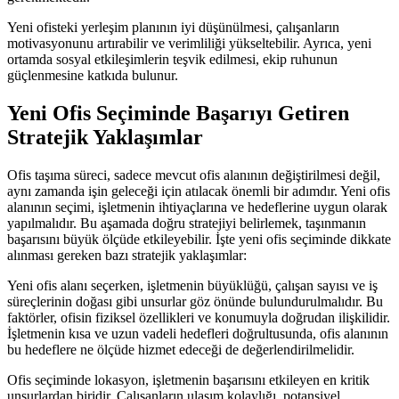
Yeni ofisteki yerleşim planının iyi düşünülmesi, çalışanların
motivasyonunu artırabilir ve verimliliği yükseltebilir. Ayrıca, yeni
ortamda sosyal etkileşimlerin teşvik edilmesi, ekip ruhunun
güçlenmesine katkıda bulunur.
Yeni Ofis Seçiminde Başarıyı Getiren
Stratejik Yaklaşımlar
Ofis taşıma süreci, sadece mevcut ofis alanının değiştirilmesi değil,
aynı zamanda işin geleceği için atılacak önemli bir adımdır. Yeni ofis
alanının seçimi, işletmenin ihtiyaçlarına ve hedeflerine uygun olarak
yapılmalıdır. Bu aşamada doğru stratejiyi belirlemek, taşınmanın
başarısını büyük ölçüde etkileyebilir. İşte yeni ofis seçiminde dikkate
alınması gereken bazı stratejik yaklaşımlar:
Yeni ofis alanı seçerken, işletmenin büyüklüğü, çalışan sayısı ve iş
süreçlerinin doğası gibi unsurlar göz önünde bulundurulmalıdır. Bu
faktörler, ofisin fiziksel özellikleri ve konumuyla doğrudan ilişkilidir.
İşletmenin kısa ve uzun vadeli hedefleri doğrultusunda, ofis alanının
bu hedeflere ne ölçüde hizmet edeceği de değerlendirilmelidir.
Ofis seçiminde lokasyon, işletmenin başarısını etkileyen en kritik
unsurlardan biridir. Çalışanların ulaşım kolaylığı, potansiyel