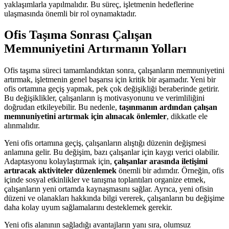
yaklaşımlarla yapılmalıdır. Bu süreç, işletmenin hedeflerine
ulaşmasında önemli bir rol oynamaktadır.
Ofis Taşıma Sonrası Çalışan
Memnuniyetini Artırmanın Yolları
Ofis taşıma süreci tamamlandıktan sonra, çalışanların memnuniyetini
artırmak, işletmenin genel başarısı için kritik bir aşamadır. Yeni bir
ofis ortamına geçiş yapmak, pek çok değişikliği beraberinde getirir.
Bu değişiklikler, çalışanların iş motivasyonunu ve verimliliğini
doğrudan etkileyebilir. Bu nedenle,
taşınmanın ardından çalışan
memnuniyetini artırmak için alınacak önlemler
, dikkatle ele
alınmalıdır.
Yeni ofis ortamına geçiş, çalışanların alıştığı düzenin değişmesi
anlamına gelir. Bu değişim, bazı çalışanlar için kaygı verici olabilir.
Adaptasyonu kolaylaştırmak için,
çalışanlar arasında iletişimi
artıracak aktiviteler düzenlemek
önemli bir adımdır. Örneğin, ofis
içinde sosyal etkinlikler ve tanışma toplantıları organize etmek,
çalışanların yeni ortamda kaynaşmasını sağlar. Ayrıca, yeni ofisin
düzeni ve olanakları hakkında bilgi vererek, çalışanların bu değişime
daha kolay uyum sağlamalarını desteklemek gerekir.
Yeni ofis alanının sağladığı avantajların yanı sıra, olumsuz