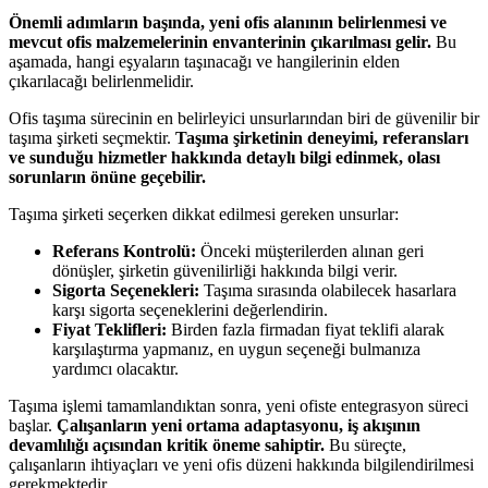
Önemli adımların başında, yeni ofis alanının belirlenmesi ve
mevcut ofis malzemelerinin envanterinin çıkarılması gelir.
Bu
aşamada, hangi eşyaların taşınacağı ve hangilerinin elden
çıkarılacağı belirlenmelidir.
Ofis taşıma sürecinin en belirleyici unsurlarından biri de güvenilir bir
taşıma şirketi seçmektir.
Taşıma şirketinin deneyimi, referansları
ve sunduğu hizmetler hakkında detaylı bilgi edinmek, olası
sorunların önüne geçebilir.
Taşıma şirketi seçerken dikkat edilmesi gereken unsurlar:
Referans Kontrolü:
Önceki müşterilerden alınan geri
dönüşler, şirketin güvenilirliği hakkında bilgi verir.
Sigorta Seçenekleri:
Taşıma sırasında olabilecek hasarlara
karşı sigorta seçeneklerini değerlendirin.
Fiyat Teklifleri:
Birden fazla firmadan fiyat teklifi alarak
karşılaştırma yapmanız, en uygun seçeneği bulmanıza
yardımcı olacaktır.
Taşıma işlemi tamamlandıktan sonra, yeni ofiste entegrasyon süreci
başlar.
Çalışanların yeni ortama adaptasyonu, iş akışının
devamlılığı açısından kritik öneme sahiptir.
Bu süreçte,
çalışanların ihtiyaçları ve yeni ofis düzeni hakkında bilgilendirilmesi
gerekmektedir.