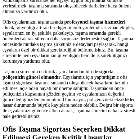
Ambalajlama sürecinde her eşyayı uygun boyutlarda kutulara
yerleştirmek, taşınma sırasında oluşabilecek darbelere karşı önlem
almanıza yardımcı olur.
Ofis eşyalarınızın taşınmasında
profesyonel taşıma hizmetleri
almak, güvenliği artıran bir diğer önemli yöntemdir. Uzman ekipler,
eşyalarınızı en iyi şekilde paketleyip, taşıma sırasında gerekli
önlemleri alarak sürecin daha sorunsuz ilerlemesini sağlar. Taşınma
öncesinde mutlaka taşıma şirketinizle detayları paylaşarak, hangi
eşyaların özel bir dikkat gerektirdiğini belirtmelisiniz. Bu, taşıma
sürecinde hem eşyalarınızın güvenliğini hem de iş sürekliliğinizi
korumaya yardımcı olur.
Taşınma sürecinin en kritik aşamalarından biri de
sigorta
poliçenizin güncel olmasıdır
. Eşyalarınız için yaptırdığınız ofis
taşıma sigortası, taşınma sırasında oluşabilecek hasarların tazmin
edilmesi açısından hayati bir öneme sahiptir. Taşınmadan önce
poliçenizin kapsamını gözden geçirin ve eşyalarınızın değerini
güncellediğinizden emin olun. Unutmayın, poliçenizdeki eksiklikler,
hasar durumunda büyük kayıplara neden olabilir. Doğru bir sigorta
ile eşyalarınızı güvence altına alarak, taşınma sürecini daha az stresli
hale getirebilirsiniz.
Ofis Taşıma Sigortası Seçerken Dikkat
Edilmesi Gereken Kritik Unsurlar