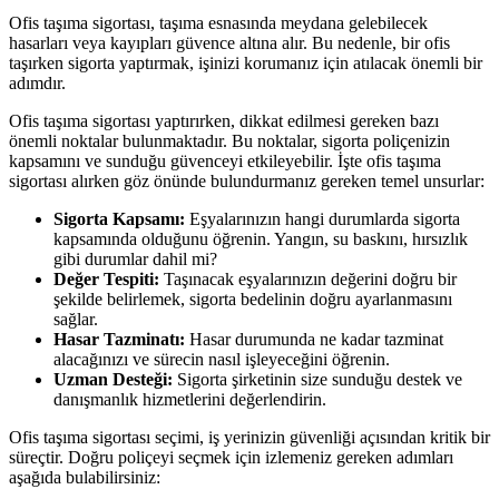
Ofis taşıma sigortası, taşıma esnasında meydana gelebilecek
hasarları veya kayıpları güvence altına alır. Bu nedenle, bir ofis
taşırken sigorta yaptırmak, işinizi korumanız için atılacak önemli bir
adımdır.
Ofis taşıma sigortası yaptırırken, dikkat edilmesi gereken bazı
önemli noktalar bulunmaktadır. Bu noktalar, sigorta poliçenizin
kapsamını ve sunduğu güvenceyi etkileyebilir. İşte ofis taşıma
sigortası alırken göz önünde bulundurmanız gereken temel unsurlar:
Sigorta Kapsamı:
Eşyalarınızın hangi durumlarda sigorta
kapsamında olduğunu öğrenin. Yangın, su baskını, hırsızlık
gibi durumlar dahil mi?
Değer Tespiti:
Taşınacak eşyalarınızın değerini doğru bir
şekilde belirlemek, sigorta bedelinin doğru ayarlanmasını
sağlar.
Hasar Tazminatı:
Hasar durumunda ne kadar tazminat
alacağınızı ve sürecin nasıl işleyeceğini öğrenin.
Uzman Desteği:
Sigorta şirketinin size sunduğu destek ve
danışmanlık hizmetlerini değerlendirin.
Ofis taşıma sigortası seçimi, iş yerinizin güvenliği açısından kritik bir
süreçtir. Doğru poliçeyi seçmek için izlemeniz gereken adımları
aşağıda bulabilirsiniz: