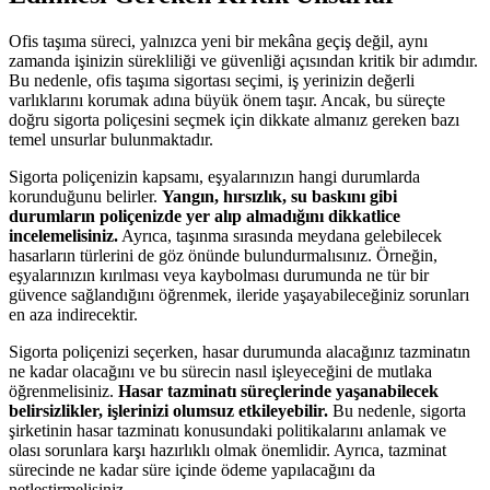
Ofis taşıma süreci, yalnızca yeni bir mekâna geçiş değil, aynı
zamanda işinizin sürekliliği ve güvenliği açısından kritik bir adımdır.
Bu nedenle, ofis taşıma sigortası seçimi, iş yerinizin değerli
varlıklarını korumak adına büyük önem taşır. Ancak, bu süreçte
doğru sigorta poliçesini seçmek için dikkate almanız gereken bazı
temel unsurlar bulunmaktadır.
Sigorta poliçenizin kapsamı, eşyalarınızın hangi durumlarda
korunduğunu belirler.
Yangın, hırsızlık, su baskını gibi
durumların poliçenizde yer alıp almadığını dikkatlice
incelemelisiniz.
Ayrıca, taşınma sırasında meydana gelebilecek
hasarların türlerini de göz önünde bulundurmalısınız. Örneğin,
eşyalarınızın kırılması veya kaybolması durumunda ne tür bir
güvence sağlandığını öğrenmek, ileride yaşayabileceğiniz sorunları
en aza indirecektir.
Sigorta poliçenizi seçerken, hasar durumunda alacağınız tazminatın
ne kadar olacağını ve bu sürecin nasıl işleyeceğini de mutlaka
öğrenmelisiniz.
Hasar tazminatı süreçlerinde yaşanabilecek
belirsizlikler, işlerinizi olumsuz etkileyebilir.
Bu nedenle, sigorta
şirketinin hasar tazminatı konusundaki politikalarını anlamak ve
olası sorunlara karşı hazırlıklı olmak önemlidir. Ayrıca, tazminat
sürecinde ne kadar süre içinde ödeme yapılacağını da
netleştirmelisiniz.