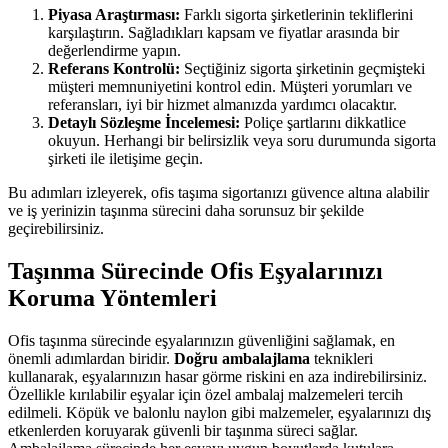
Piyasa Araştırması:
Farklı sigorta şirketlerinin tekliflerini
karşılaştırın. Sağladıkları kapsam ve fiyatlar arasında bir
değerlendirme yapın.
Referans Kontrolü:
Seçtiğiniz sigorta şirketinin geçmişteki
müşteri memnuniyetini kontrol edin. Müşteri yorumları ve
referansları, iyi bir hizmet almanızda yardımcı olacaktır.
Detaylı Sözleşme İncelemesi:
Poliçe şartlarını dikkatlice
okuyun. Herhangi bir belirsizlik veya soru durumunda sigorta
şirketi ile iletişime geçin.
Bu adımları izleyerek, ofis taşıma sigortanızı güvence altına alabilir
ve iş yerinizin taşınma sürecini daha sorunsuz bir şekilde
geçirebilirsiniz.
Taşınma Sürecinde Ofis Eşyalarınızı
Koruma Yöntemleri
Ofis taşınma sürecinde eşyalarınızın güvenliğini sağlamak, en
önemli adımlardan biridir.
Doğru ambalajlama
teknikleri
kullanarak, eşyalarınızın hasar görme riskini en aza indirebilirsiniz.
Özellikle kırılabilir eşyalar için özel ambalaj malzemeleri tercih
edilmeli. Köpük ve balonlu naylon gibi malzemeler, eşyalarınızı dış
etkenlerden koruyarak güvenli bir taşınma süreci sağlar.