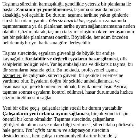
Taşınma sürecinin karmaşıklığı, genellikle yetersiz bir planlama ile
başlar.
Zamanın iyi yönetilmemesi
, taşınma sırasında birçok
aksaklığa yol açabilir. Bu durum, taşınma tarihine yakın günlerde
stresli bir ortam yaratır.
Yetersiz hazırlıklar
, eşyaların zamanında
taşınmamasına ya da planlanan tarihe uyum sağlanamamasına neden
olabilir. Çözüm olarak, taşınma takvimi oluşturmak ve her aşamanın
net bir şekilde planlanması önerilir. Böylelikle, her adım önceden
belirlenmiş bir yol haritasına göre ilerleyebilir.
Taşıma sürecinde, eşyaların güvenliği de büyük bir endişe
kaynağıdır.
Kırılabilir ve değerli eşyaların hasar görmesi
, ofis
sahiplerini tedirgin eder. Yanlış ambalajlama ve dikkatsiz taşıma, bu
tür sorunların başında gelir. Bu noktada,
profesyonel taşıma
hizmetleri
ile çalışmak, sürecin güvenli bir şekilde ilerlemesine
yardımcı olur. Eşyaların doğru bir şekilde ambalajlanması ve
taşınması için gerekli önlemleri almak, büyük önem taşır. Ayrıca,
taşınma sonrası eşyaların kontrol edilmesi, hasar durumunda hızlıca
çözüm üretilmesini sağlar.
Yeni bir ofise geçiş, çalışanlar için stresli bir durum yaratabilir.
Çalışanların yeni ortama uyum sağlaması
, birçok yönetici için
önemli bir konu olmalıdır. Taşınma sürecinde, çalışanların
görüşlerinin alınması ve onlara bilgi verilmesi, süreci daha pürüzsüz
hale getirir.
Yeni ofisin tanıtımı
ve adaptasyon sürecinin
desteklenmesi, hem çalışan memnuniyetini artırır hem de iş