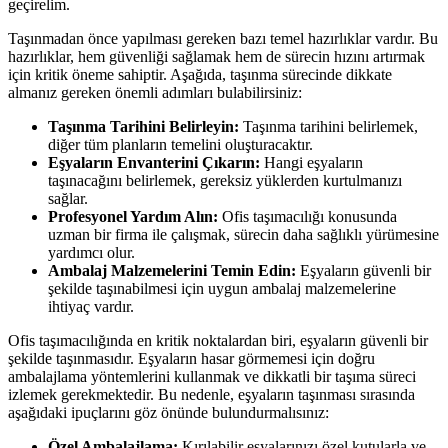
geçirelim.
Taşınmadan önce yapılması gereken bazı temel hazırlıklar vardır. Bu
hazırlıklar, hem güvenliği sağlamak hem de sürecin hızını artırmak
için kritik öneme sahiptir. Aşağıda, taşınma sürecinde dikkate
almanız gereken önemli adımları bulabilirsiniz:
Taşınma Tarihini Belirleyin:
Taşınma tarihini belirlemek,
diğer tüm planların temelini oluşturacaktır.
Eşyaların Envanterini Çıkarın:
Hangi eşyaların
taşınacağını belirlemek, gereksiz yüklerden kurtulmanızı
sağlar.
Profesyonel Yardım Alın:
Ofis taşımacılığı konusunda
uzman bir firma ile çalışmak, sürecin daha sağlıklı yürümesine
yardımcı olur.
Ambalaj Malzemelerini Temin Edin:
Eşyaların güvenli bir
şekilde taşınabilmesi için uygun ambalaj malzemelerine
ihtiyaç vardır.
Ofis taşımacılığında en kritik noktalardan biri, eşyaların güvenli bir
şekilde taşınmasıdır. Eşyaların hasar görmemesi için doğru
ambalajlama yöntemlerini kullanmak ve dikkatli bir taşıma süreci
izlemek gerekmektedir. Bu nedenle, eşyaların taşınması sırasında
aşağıdaki ipuçlarını göz önünde bulundurmalısınız:
Özel Ambalajlama:
Kırılabilir eşyalarınızı özel kutularla ve