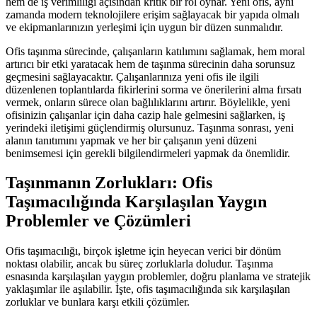
hem de iş verimliliği açısından kritik bir rol oynar. Yeni ofis, aynı
zamanda modern teknolojilere erişim sağlayacak bir yapıda olmalı
ve ekipmanlarınızın yerleşimi için uygun bir düzen sunmalıdır.
Ofis taşınma sürecinde, çalışanların katılımını sağlamak, hem moral
artırıcı bir etki yaratacak hem de taşınma sürecinin daha sorunsuz
geçmesini sağlayacaktır. Çalışanlarınıza yeni ofis ile ilgili
düzenlenen toplantılarda fikirlerini sorma ve önerilerini alma fırsatı
vermek, onların sürece olan bağlılıklarını artırır. Böylelikle, yeni
ofisinizin çalışanlar için daha cazip hale gelmesini sağlarken, iş
yerindeki iletişimi güçlendirmiş olursunuz. Taşınma sonrası, yeni
alanın tanıtımını yapmak ve her bir çalışanın yeni düzeni
benimsemesi için gerekli bilgilendirmeleri yapmak da önemlidir.
Taşınmanın Zorlukları: Ofis
Taşımacılığında Karşılaşılan Yaygın
Problemler ve Çözümleri
Ofis taşımacılığı, birçok işletme için heyecan verici bir dönüm
noktası olabilir, ancak bu süreç zorluklarla doludur. Taşınma
esnasında karşılaşılan yaygın problemler, doğru planlama ve stratejik
yaklaşımlar ile aşılabilir. İşte, ofis taşımacılığında sık karşılaşılan
zorluklar ve bunlara karşı etkili çözümler.