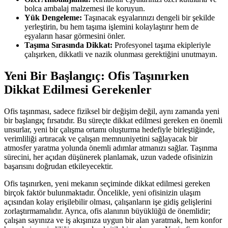
bolca ambalaj malzemesi ile koruyun.
Yük Dengeleme:
Taşınacak eşyalarınızı dengeli bir şekilde
yerleştirin, bu hem taşıma işlemini kolaylaştırır hem de
eşyaların hasar görmesini önler.
Taşıma Sırasında Dikkat:
Profesyonel taşıma ekipleriyle
çalışırken, dikkatli ve nazik olunması gerektiğini unutmayın.
Yeni Bir Başlangıç: Ofis Taşınırken
Dikkat Edilmesi Gerekenler
Ofis taşınması, sadece fiziksel bir değişim değil, aynı zamanda yeni
bir başlangıç fırsatıdır. Bu süreçte dikkat edilmesi gereken en önemli
unsurlar, yeni bir çalışma ortamı oluşturma hedefiyle birleştiğinde,
verimliliği artıracak ve çalışan memnuniyetini sağlayacak bir
atmosfer yaratma yolunda önemli adımlar atmanızı sağlar. Taşınma
sürecini, her açıdan düşünerek planlamak, uzun vadede ofisinizin
başarısını doğrudan etkileyecektir.
Ofis taşınırken, yeni mekanın seçiminde dikkat edilmesi gereken
birçok faktör bulunmaktadır. Öncelikle, yeni ofisinizin ulaşım
açısından kolay erişilebilir olması, çalışanların işe gidiş gelişlerini
zorlaştırmamalıdır. Ayrıca, ofis alanının büyüklüğü de önemlidir;
çalışan sayınıza ve iş akışınıza uygun bir alan yaratmak, hem konfor