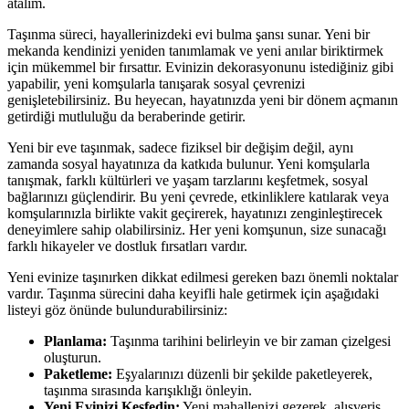
atalım.
Taşınma süreci, hayallerinizdeki evi bulma şansı sunar. Yeni bir
mekanda kendinizi yeniden tanımlamak ve yeni anılar biriktirmek
için mükemmel bir fırsattır. Evinizin dekorasyonunu istediğiniz gibi
yapabilir, yeni komşularla tanışarak sosyal çevrenizi
genişletebilirsiniz. Bu heyecan, hayatınızda yeni bir dönem açmanın
getirdiği mutluluğu da beraberinde getirir.
Yeni bir eve taşınmak, sadece fiziksel bir değişim değil, aynı
zamanda sosyal hayatınıza da katkıda bulunur. Yeni komşularla
tanışmak, farklı kültürleri ve yaşam tarzlarını keşfetmek, sosyal
bağlarınızı güçlendirir. Bu yeni çevrede, etkinliklere katılarak veya
komşularınızla birlikte vakit geçirerek, hayatınızı zenginleştirecek
deneyimlere sahip olabilirsiniz. Her yeni komşunun, size sunacağı
farklı hikayeler ve dostluk fırsatları vardır.
Yeni evinize taşınırken dikkat edilmesi gereken bazı önemli noktalar
vardır. Taşınma sürecini daha keyifli hale getirmek için aşağıdaki
listeyi göz önünde bulundurabilirsiniz:
Planlama:
Taşınma tarihini belirleyin ve bir zaman çizelgesi
oluşturun.
Paketleme:
Eşyalarınızı düzenli bir şekilde paketleyerek,
taşınma sırasında karışıklığı önleyin.
Yeni Evinizi Keşfedin:
Yeni mahallenizi gezerek, alışveriş