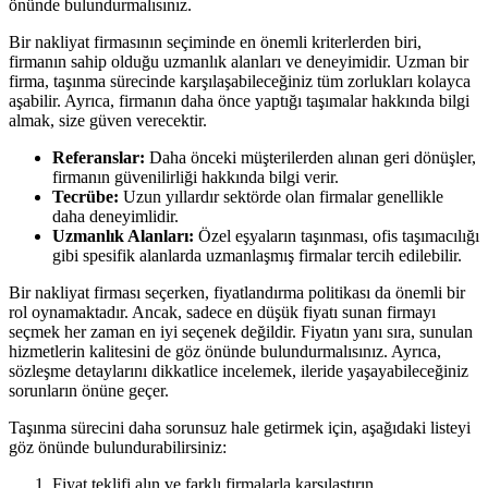
önünde bulundurmalısınız.
Bir nakliyat firmasının seçiminde en önemli kriterlerden biri,
firmanın sahip olduğu uzmanlık alanları ve deneyimidir. Uzman bir
firma, taşınma sürecinde karşılaşabileceğiniz tüm zorlukları kolayca
aşabilir. Ayrıca, firmanın daha önce yaptığı taşımalar hakkında bilgi
almak, size güven verecektir.
Referanslar:
Daha önceki müşterilerden alınan geri dönüşler,
firmanın güvenilirliği hakkında bilgi verir.
Tecrübe:
Uzun yıllardır sektörde olan firmalar genellikle
daha deneyimlidir.
Uzmanlık Alanları:
Özel eşyaların taşınması, ofis taşımacılığı
gibi spesifik alanlarda uzmanlaşmış firmalar tercih edilebilir.
Bir nakliyat firması seçerken, fiyatlandırma politikası da önemli bir
rol oynamaktadır. Ancak, sadece en düşük fiyatı sunan firmayı
seçmek her zaman en iyi seçenek değildir. Fiyatın yanı sıra, sunulan
hizmetlerin kalitesini de göz önünde bulundurmalısınız. Ayrıca,
sözleşme detaylarını dikkatlice incelemek, ileride yaşayabileceğiniz
sorunların önüne geçer.
Taşınma sürecini daha sorunsuz hale getirmek için, aşağıdaki listeyi
göz önünde bulundurabilirsiniz:
Fiyat teklifi alın ve farklı firmalarla karşılaştırın.