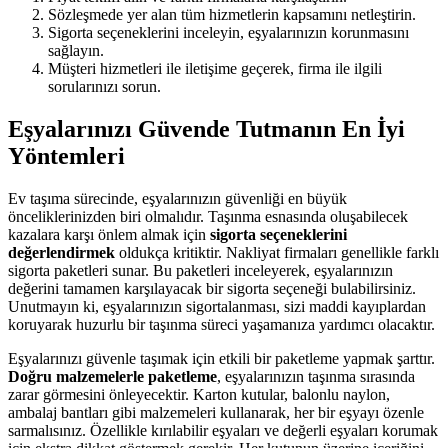
Sözleşmede yer alan tüm hizmetlerin kapsamını netleştirin.
Sigorta seçeneklerini inceleyin, eşyalarınızın korunmasını
sağlayın.
Müşteri hizmetleri ile iletişime geçerek, firma ile ilgili
sorularınızı sorun.
Eşyalarınızı Güvende Tutmanın En İyi
Yöntemleri
Ev taşıma sürecinde, eşyalarınızın güvenliği en büyük
önceliklerinizden biri olmalıdır. Taşınma esnasında oluşabilecek
kazalara karşı önlem almak için
sigorta seçeneklerini
değerlendirmek
oldukça kritiktir. Nakliyat firmaları genellikle farklı
sigorta paketleri sunar. Bu paketleri inceleyerek, eşyalarınızın
değerini tamamen karşılayacak bir sigorta seçeneği bulabilirsiniz.
Unutmayın ki, eşyalarınızın sigortalanması, sizi maddi kayıplardan
koruyarak huzurlu bir taşınma süreci yaşamanıza yardımcı olacaktır.
Eşyalarınızı güvenle taşımak için etkili bir paketleme yapmak şarttır.
Doğru malzemelerle paketleme
, eşyalarınızın taşınma sırasında
zarar görmesini önleyecektir. Karton kutular, balonlu naylon,
ambalaj bantları gibi malzemeleri kullanarak, her bir eşyayı özenle
sarmalısınız. Özellikle kırılabilir eşyaları ve değerli eşyaları korumak