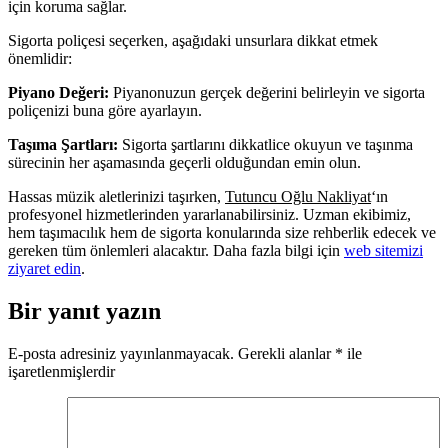
için koruma sağlar.
Sigorta poliçesi seçerken, aşağıdaki unsurlara dikkat etmek
önemlidir:
Piyano Değeri:
Piyanonuzun gerçek değerini belirleyin ve sigorta
poliçenizi buna göre ayarlayın.
Taşıma Şartları:
Sigorta şartlarını dikkatlice okuyun ve taşınma
sürecinin her aşamasında geçerli olduğundan emin olun.
Hassas müzik aletlerinizi taşırken,
Tutuncu Oğlu Nakliyat
‘ın
profesyonel hizmetlerinden yararlanabilirsiniz. Uzman ekibimiz,
hem taşımacılık hem de sigorta konularında size rehberlik edecek ve
gereken tüm önlemleri alacaktır. Daha fazla bilgi için
web sitemizi
ziyaret edin
.
Bir yanıt yazın
E-posta adresiniz yayınlanmayacak.
Gerekli alanlar
*
ile
işaretlenmişlerdir