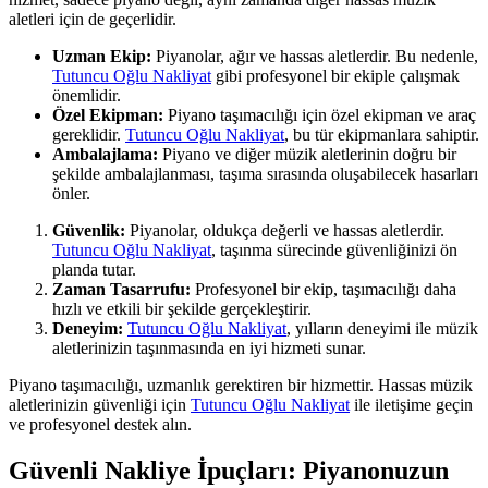
aletleri için de geçerlidir.
Uzman Ekip:
Piyanolar, ağır ve hassas aletlerdir. Bu nedenle,
Tutuncu Oğlu Nakliyat
gibi profesyonel bir ekiple çalışmak
önemlidir.
Özel Ekipman:
Piyano taşımacılığı için özel ekipman ve araç
gereklidir.
Tutuncu Oğlu Nakliyat
, bu tür ekipmanlara sahiptir.
Ambalajlama:
Piyano ve diğer müzik aletlerinin doğru bir
şekilde ambalajlanması, taşıma sırasında oluşabilecek hasarları
önler.
Güvenlik:
Piyanolar, oldukça değerli ve hassas aletlerdir.
Tutuncu Oğlu Nakliyat
, taşınma sürecinde güvenliğinizi ön
planda tutar.
Zaman Tasarrufu:
Profesyonel bir ekip, taşımacılığı daha
hızlı ve etkili bir şekilde gerçekleştirir.
Deneyim:
Tutuncu Oğlu Nakliyat
, yılların deneyimi ile müzik
aletlerinizin taşınmasında en iyi hizmeti sunar.
Piyano taşımacılığı, uzmanlık gerektiren bir hizmettir. Hassas müzik
aletlerinizin güvenliği için
Tutuncu Oğlu Nakliyat
ile iletişime geçin
ve profesyonel destek alın.
Güvenli Nakliye İpuçları: Piyanonuzun