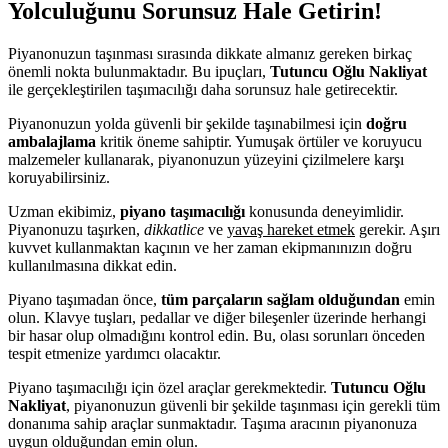
Yolculuğunu Sorunsuz Hale Getirin!
Piyanonuzun taşınması sırasında dikkate almanız gereken birkaç
önemli nokta bulunmaktadır. Bu ipuçları,
Tutuncu Oğlu Nakliyat
ile gerçekleştirilen taşımacılığı daha sorunsuz hale getirecektir.
Piyanonuzun yolda güvenli bir şekilde taşınabilmesi için
doğru
ambalajlama
kritik öneme sahiptir. Yumuşak örtüler ve koruyucu
malzemeler kullanarak, piyanonuzun yüzeyini çizilmelere karşı
koruyabilirsiniz.
Uzman ekibimiz,
piyano taşımacılığı
konusunda deneyimlidir.
Piyanonuzu taşırken,
dikkatlice
ve
yavaş hareket etmek
gerekir. Aşırı
kuvvet kullanmaktan kaçının ve her zaman ekipmanınızın doğru
kullanılmasına dikkat edin.
Piyano taşımadan önce,
tüm parçaların sağlam olduğundan
emin
olun. Klavye tuşları, pedallar ve diğer bileşenler üzerinde herhangi
bir hasar olup olmadığını kontrol edin. Bu, olası sorunları önceden
tespit etmenize yardımcı olacaktır.
Piyano taşımacılığı için özel araçlar gerekmektedir.
Tutuncu Oğlu
Nakliyat
, piyanonuzun güvenli bir şekilde taşınması için gerekli tüm
donanıma sahip araçlar sunmaktadır. Taşıma aracının piyanonuza
uygun olduğundan emin olun.