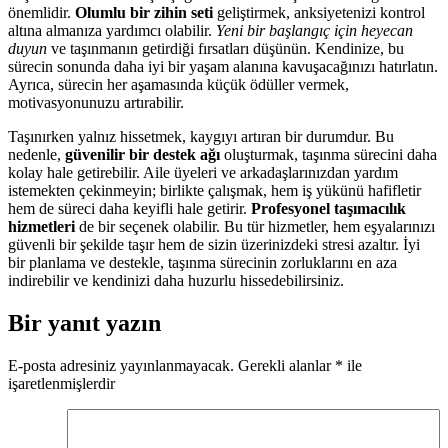
önemlidir.
Olumlu bir zihin seti
geliştirmek, anksiyetenizi kontrol
altına almanıza yardımcı olabilir.
Yeni bir başlangıç için heyecan
duyun
ve taşınmanın getirdiği fırsatları düşünün. Kendinize, bu
sürecin sonunda daha iyi bir yaşam alanına kavuşacağınızı hatırlatın.
Ayrıca, sürecin her aşamasında küçük ödüller vermek,
motivasyonunuzu artırabilir.
Taşınırken yalnız hissetmek, kaygıyı artıran bir durumdur. Bu
nedenle,
güvenilir bir destek ağı
oluşturmak, taşınma sürecini daha
kolay hale getirebilir. Aile üyeleri ve arkadaşlarınızdan yardım
istemekten çekinmeyin; birlikte çalışmak, hem iş yükünü hafifletir
hem de süreci daha keyifli hale getirir.
Profesyonel taşımacılık
hizmetleri
de bir seçenek olabilir. Bu tür hizmetler, hem eşyalarınızı
güvenli bir şekilde taşır hem de sizin üzerinizdeki stresi azaltır. İyi
bir planlama ve destekle, taşınma sürecinin zorluklarını en aza
indirebilir ve kendinizi daha huzurlu hissedebilirsiniz.
Bir yanıt yazın
E-posta adresiniz yayınlanmayacak.
Gerekli alanlar
*
ile
işaretlenmişlerdir