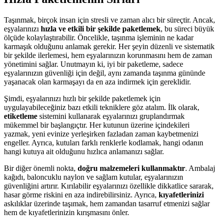
Taşınmak, birçok insan için stresli ve zaman alıcı bir süreçtir. Ancak,
eşyalarınızı
hızla ve etkili bir şekilde paketlemek
, bu süreci büyük
ölçüde kolaylaştırabilir. Öncelikle, taşınma işleminin ne kadar
karmaşık olduğunu anlamak gerekir. Her şeyin düzenli ve sistematik
bir şekilde ilerlemesi, hem eşyalarınızın korunmasını hem de zaman
yönetimini sağlar. Unutmayın ki, iyi bir paketleme, sadece
eşyalarınızın güvenliği için değil, aynı zamanda taşınma gününde
yaşanacak olan karmaşayı da en aza indirmek için gereklidir.
Şimdi, eşyalarınızı hızlı bir şekilde paketlemek için
uygulayabileceğiniz bazı etkili tekniklere göz atalım. İlk olarak,
etiketleme
sistemini kullanarak eşyalarınızı gruplandırmak
mükemmel bir başlangıçtır. Her kutunun üzerine içindekileri
yazmak, yeni evinize yerleşirken fazladan zaman kaybetmenizi
engeller. Ayrıca, kutuları farklı renklerle kodlamak, hangi odanın
hangi kutuya ait olduğunu hızlıca anlamanızı sağlar.
Bir diğer önemli nokta,
doğru malzemeleri kullanmaktır
. Ambalaj
kağıdı, baloncuklu naylon ve sağlam kutular, eşyalarınızın
güvenliğini artırır. Kırılabilir eşyalarınızı özellikle dikkatlice sararak,
hasar görme riskini en aza indirebilirsiniz. Ayrıca,
kıyafetlerinizi
askılıklar üzerinde taşımak, hem zamandan tasarruf etmenizi sağlar
hem de kıyafetlerinizin kırışmasını önler.