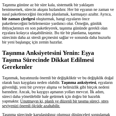
Taşınma gününe az bir süre kala, sistematik bir yaklaşım
benimsemek, sürecin akışını hızlandırır. Her bir eşyanın ne zaman ve
nasıl paketleneceğini önceden planlamak, karmaşayı azaltır. Ayrıca,
bir zaman çizelgesi
oluşturmak, hangi eşyaların önce
paketleneceğini belirlemenize yardımcı olur. Örneğin, günlük
ihtiyaçlarınızı en son paketleyerek, taşınma gününde gerekli olan
eşyalara kolayca ulaşabilirsiniz. Bu tür bir planlama, taşınma
sürecinin daha az stresli geçmesini sağlar ve sonunda daha huzurlu
bir yeni başlangıç için zemin hazırlar.
Taşınma Anksiyetesini Yenin: Eşya
Taşıma Sürecinde Dikkat Edilmesi
Gerekenler
Taşınmak, hayatınızda önemli bir değişikliktir ve bu değişiklik doğal
olarak bazı kaygılara neden olabilir.
Taşınma anksiyetesi
, eşyaların
güvenliği, yeni bir çevreye alışma ve belirsizlik gibi birçok nedeni
barındırır. Ancak, bu kaygıyı aşmanın yolları mevcut. İlk adım,
süreci daha yönetilebilir hale getirmek için doğru bir hazırlık
yapmaktır.
Unutmayın ki, planlı ve düzenli bir taşıma süreci, stres
seviyenizi önemli ölçüde azaltabilir.
Taşınma sürecinde karşılaştığınız olumsuz düşünceleri sorgulamak