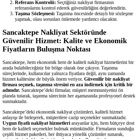
Referans Kontrolü:
Seçtiğiniz nakliyat firmasının
referanslarını kontrol ederek güvenilirliğini değerlendirin.
Taşıma Sözleşmesi:
Taşınma öncesinde detaylı bir sözleşme
yapmak, olası sorunları önlemede yardımcı olacaktır.
Sancaktepe Nakliyat Sektöründe
Güvenilir Hizmet: Kalite ve Ekonomik
Fiyatların Buluşma Noktası
Sancaktepe, hem ekonomik hem de kaliteli nakliyat hizmetlerini bir
arada bulabileceğiniz bir bölge olarak öne çıkıyor. Taşınma
süreçlerinde, kullanıcılar yalnızca fiyatlara değil, aynı zamanda
hizmet kalitesine de büyük önem veriyor.
Güvenilir bir nakliyat
firması seçmek, taşınma stresini en aza indirmek için kritik bir
adımdır.
Sancaktepe’deki firmalar, müşteri memnuniyetini ön
planda tutarak, taşınma sürecinin her aşamasında profesyonel destek
sunmaktadır.
Sancaktepe’deki ekonomik nakliyat çözümleri, kaliteli hizmet
anlayışı ile birleşerek, müşterilere cazip seçenekler sunmaktadır.
Uygun fiyatlı nakliyat hizmetleri
arayanlar için, hem bütçeye dost
hem de kaliteli seçenekler bulmak mümkündür. Firmaların sunduğu
çeşitli hizmet paketleri, her ihtiyaca yönelik çözümler sunarak,