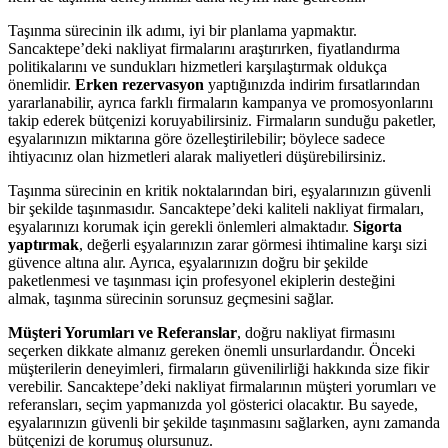
Taşınma sürecinin ilk adımı, iyi bir planlama yapmaktır.
Sancaktepe’deki nakliyat firmalarını araştırırken, fiyatlandırma
politikalarını ve sundukları hizmetleri karşılaştırmak oldukça
önemlidir.
Erken rezervasyon
yaptığınızda indirim fırsatlarından
yararlanabilir, ayrıca farklı firmaların kampanya ve promosyonlarını
takip ederek bütçenizi koruyabilirsiniz. Firmaların sunduğu paketler,
eşyalarınızın miktarına göre özelleştirilebilir; böylece sadece
ihtiyacınız olan hizmetleri alarak maliyetleri düşürebilirsiniz.
Taşınma sürecinin en kritik noktalarından biri, eşyalarınızın güvenli
bir şekilde taşınmasıdır. Sancaktepe’deki kaliteli nakliyat firmaları,
eşyalarınızı korumak için gerekli önlemleri almaktadır.
Sigorta
yaptırmak
, değerli eşyalarınızın zarar görmesi ihtimaline karşı sizi
güvence altına alır. Ayrıca, eşyalarınızın doğru bir şekilde
paketlenmesi ve taşınması için profesyonel ekiplerin desteğini
almak, taşınma sürecinin sorunsuz geçmesini sağlar.
Müşteri Yorumları ve Referanslar
, doğru nakliyat firmasını
seçerken dikkate almanız gereken önemli unsurlardandır. Önceki
müşterilerin deneyimleri, firmaların güvenilirliği hakkında size fikir
verebilir. Sancaktepe’deki nakliyat firmalarının müşteri yorumları ve
referansları, seçim yapmanızda yol gösterici olacaktır. Bu sayede,
eşyalarınızın güvenli bir şekilde taşınmasını sağlarken, aynı zamanda
bütçenizi de korumuş olursunuz.