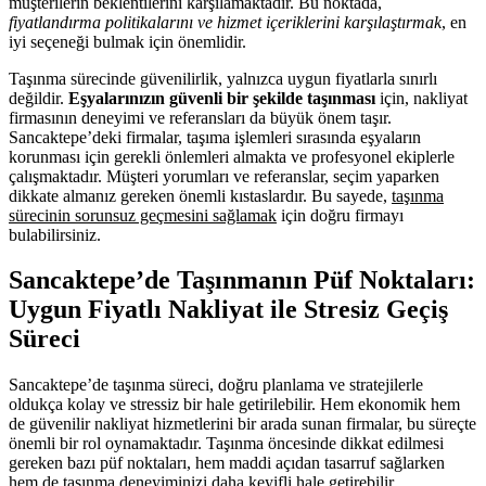
müşterilerin beklentilerini karşılamaktadır. Bu noktada,
fiyatlandırma politikalarını ve hizmet içeriklerini karşılaştırmak
, en
iyi seçeneği bulmak için önemlidir.
Taşınma sürecinde güvenilirlik, yalnızca uygun fiyatlarla sınırlı
değildir.
Eşyalarınızın güvenli bir şekilde taşınması
için, nakliyat
firmasının deneyimi ve referansları da büyük önem taşır.
Sancaktepe’deki firmalar, taşıma işlemleri sırasında eşyaların
korunması için gerekli önlemleri almakta ve profesyonel ekiplerle
çalışmaktadır. Müşteri yorumları ve referanslar, seçim yaparken
dikkate almanız gereken önemli kıstaslardır. Bu sayede,
taşınma
sürecinin sorunsuz geçmesini sağlamak
için doğru firmayı
bulabilirsiniz.
Sancaktepe’de Taşınmanın Püf Noktaları:
Uygun Fiyatlı Nakliyat ile Stresiz Geçiş
Süreci
Sancaktepe’de taşınma süreci, doğru planlama ve stratejilerle
oldukça kolay ve stressiz bir hale getirilebilir. Hem ekonomik hem
de güvenilir nakliyat hizmetlerini bir arada sunan firmalar, bu süreçte
önemli bir rol oynamaktadır. Taşınma öncesinde dikkat edilmesi
gereken bazı püf noktaları, hem maddi açıdan tasarruf sağlarken
hem de taşınma deneyiminizi daha keyifli hale getirebilir.