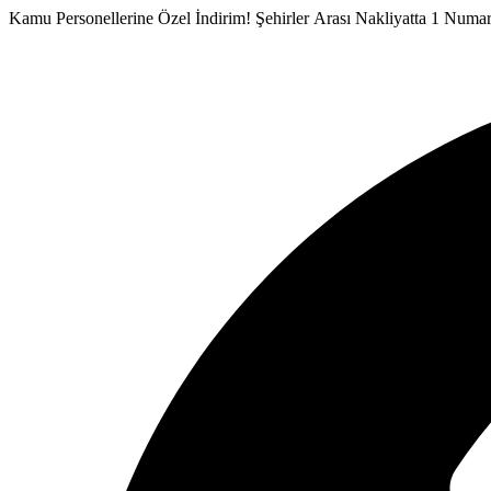
İçeriğe
Kamu Personellerine Özel İndirim!
Şehirler Arası Nakliyatta 1 Numa
atla