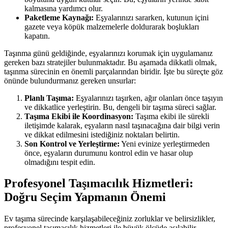
kalmasına yardımcı olur.
Paketleme Kaynağı:
Eşyalarınızı sararken, kutunun içini
gazete veya köpük malzemelerle doldurarak boşlukları
kapatın.
Taşınma günü geldiğinde, eşyalarınızı korumak için uygulamanız
gereken bazı stratejiler bulunmaktadır. Bu aşamada dikkatli olmak,
taşınma sürecinin en önemli parçalarından biridir. İşte bu süreçte göz
önünde bulundurmanız gereken unsurlar:
Planlı Taşıma:
Eşyalarınızı taşırken, ağır olanları önce taşıyın
ve dikkatlice yerleştirin. Bu, dengeli bir taşıma süreci sağlar.
Taşıma Ekibi ile Koordinasyon:
Taşıma ekibi ile sürekli
iletişimde kalarak, eşyaların nasıl taşınacağına dair bilgi verin
ve dikkat edilmesini istediğiniz noktaları belirtin.
Son Kontrol ve Yerleştirme:
Yeni evinize yerleştirmeden
önce, eşyaların durumunu kontrol edin ve hasar olup
olmadığını tespit edin.
Profesyonel Taşımacılık Hizmetleri:
Doğru Seçim Yapmanın Önemi
Ev taşıma sürecinde karşılaşabileceğiniz zorluklar ve belirsizlikler,
profesyonel taşımacılık hizmetleri ile büyük ölçüde aşılabilir.