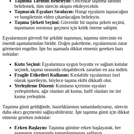
Taşınma Tarihini Belirleyin:
Öncelikle taşınma tarihini
belirlemek, tüm sürecin akışını etkileyecektir.
Taşınacak Eşyaları Sıralayın:
Hangi eşyaların taşınacağını
ve hangilerinin elden çıkarılacağını belirleyin.
Taşıma Şirketi Seçimi:
Güvenilir bir taşıma şirketi seçimi,
taşınmanın sorunsuz geçmesi için kritik öneme sahiptir.
Eşyalarınızın güvenli bir şekilde taşınması, taşınma sürecinin en
önemli aşamalarından biridir. Doğru paketleme, eşyalarınızın zarar
görmesini engeller. İşte bu aşamada dikkat etmeniz gereken bazı
noktalar:
Kutu Seçimi:
Eşyalarınıza uygun boyutta ve sağlam kutular
seçmek, taşıma sırasında oluşabilecek zararları en aza indirir.
Fragile Etiketleri Kullanın:
Kırılabilir eşyalarınızı özel
olarak işaretleyin, böylece taşıma ekibi dikkatli olur.
Yerleştirme Düzeni:
Kutuların içerisine eşyaları
yerleştirirken, ağır olanları alt kısma, hafif olanları ise üst
kısma yerleştirin.
Taşınma günü geldiğinde, hazırlıklarınızı tamamladıysanız, sürecin
daha akıcı geçmesini sağlayabilirsiniz. İşte taşınma günü için dikkat
etmeniz gereken noktalar:
Erken Başlayın:
Taşınma gününe erken başlayarak, her
aşamanın zamanında tamamlanmasını sağlayın.