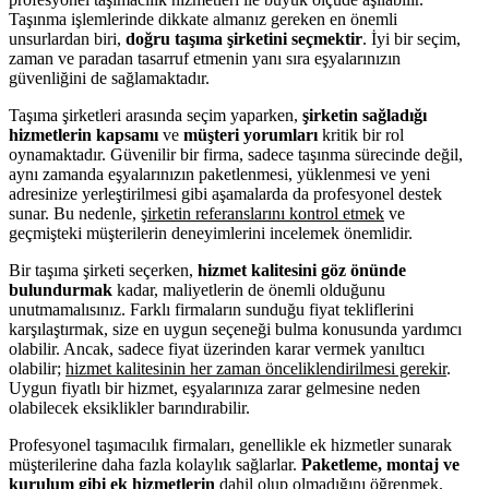
Taşınma işlemlerinde dikkate almanız gereken en önemli
unsurlardan biri,
doğru taşıma şirketini seçmektir
. İyi bir seçim,
zaman ve paradan tasarruf etmenin yanı sıra eşyalarınızın
güvenliğini de sağlamaktadır.
Taşıma şirketleri arasında seçim yaparken,
şirketin sağladığı
hizmetlerin kapsamı
ve
müşteri yorumları
kritik bir rol
oynamaktadır. Güvenilir bir firma, sadece taşınma sürecinde değil,
aynı zamanda eşyalarınızın paketlenmesi, yüklenmesi ve yeni
adresinize yerleştirilmesi gibi aşamalarda da profesyonel destek
sunar. Bu nedenle,
şirketin referanslarını kontrol etmek
ve
geçmişteki müşterilerin deneyimlerini incelemek önemlidir.
Bir taşıma şirketi seçerken,
hizmet kalitesini göz önünde
bulundurmak
kadar, maliyetlerin de önemli olduğunu
unutmamalısınız. Farklı firmaların sunduğu fiyat tekliflerini
karşılaştırmak, size en uygun seçeneği bulma konusunda yardımcı
olabilir. Ancak, sadece fiyat üzerinden karar vermek yanıltıcı
olabilir;
hizmet kalitesinin her zaman önceliklendirilmesi gerekir
.
Uygun fiyatlı bir hizmet, eşyalarınıza zarar gelmesine neden
olabilecek eksiklikler barındırabilir.
Profesyonel taşımacılık firmaları, genellikle ek hizmetler sunarak
müşterilerine daha fazla kolaylık sağlarlar.
Paketleme, montaj ve
kurulum gibi ek hizmetlerin
dahil olup olmadığını öğrenmek,