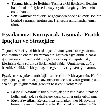
Taşıma Ekibi ile İletişim:
Taşıma ekibi ile sürekli iletişim
halinde olun, böylece her şeyin yolunda gittiğinden emin
olabilirsiniz.
Son Kontrol:
Yeni evinize geçmeden önce eski evde son bir
kontrol yapmayı unutmayın. Her şeyin alındığından emin
olun.
Eşyalarınızı Koruyarak Taşımak: Pratik
İpuçları ve Stratejiler
Taşınma süreci, yeni bir başlangıç olmanın yanı sıra eşyalarınızı
korumanın da önemli bir zamanıdır. Taşırken eşyalarınızın hasar
görmemesi için bazı pratik ipuçları ve stratejiler uygulamak,
işlerinizin daha sorunsuz ilerlemesini sağlar. Unutmayın, doğru
hazırlık ve dikkatli bir yaklaşım, eşyalarınızın güvenliğini artırır.
Eşyalarınızı taşırken, ambalajlama süreci kritik bir aşamadır. Her bir
eşya için uygun ambalaj malzemelerini seçmek, zarar görme riskini
azaltır. İşte uygulamanız gereken bazı etkili yöntemler:
Balonlu Naylon:
Kırılabilir eşyalarınız için balonlu naylon
kullanarak, şok ve darbelere karşı koruma sağlayabilirsiniz.
Kutu Boyutları:
Eşyalarınızı kutularken, her bir eşyanın
boyutuna uygun kutular seçin. Bu, eşyaların yerinde sabit