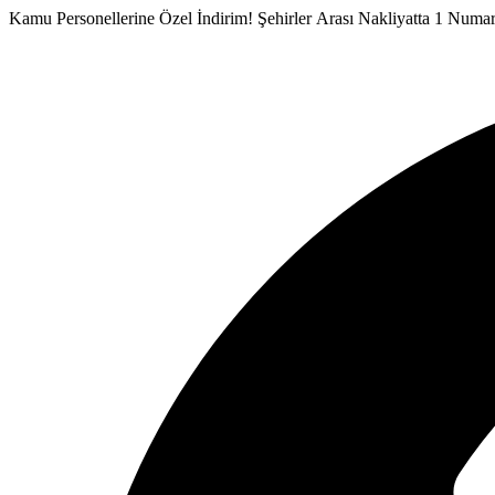
İçeriğe
Kamu Personellerine Özel İndirim!
Şehirler Arası Nakliyatta 1 Numa
atla