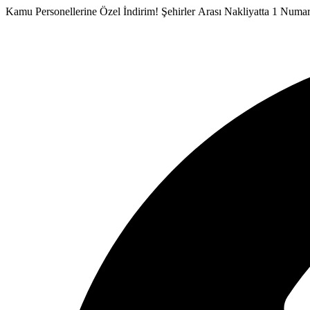
İçeriğe
Kamu Personellerine Özel İndirim!
Şehirler Arası Nakliyatta 1 Numa
atla