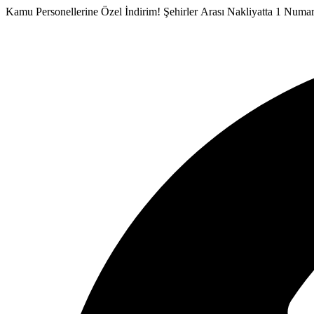
İçeriğe
Kamu Personellerine Özel İndirim!
Şehirler Arası Nakliyatta 1 Numa
atla