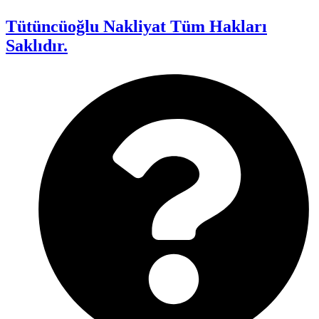
Tütüncüoğlu Nakliyat Tüm Hakları
Saklıdır.