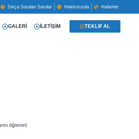
Sıkça Sorulan Sorular
Hakkımızda
Haberler
GALERI
İLETIŞIM
TEKLIF AL
rını öğrenin!