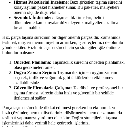
Hizmet Paketlerini İnceleme:
Bazı şirketler, taşıma sürecini
kolaylaştıran paket hizmetler sunar. Bu paketler, maliyetleri
önemli ölçüde düşürebilir.
Sezonluk İndirimler:
Taşımacılık firmaları, belirli
dönemlerde kampanyalar düzenleyerek maliyetleri azaltma
fırsatı sunabilir.
Hız, parça taşıma sürecinin bir diğer önemli parçasıdır. Zamanında
teslimat, müşteri memnuniyetini artırırken, iş süreçlerinizi de olumlu
yönde etkiler. Hızlı bir taşıma süreci için şu stratejileri göz önünde
bulundurmalısınız:
Önceden Planlama:
Taşımacılık sürecini önceden planlamak,
olası gecikmeleri önler.
Doğru Zaman Seçimi:
Taşımacılık için en uygun zamanı
seçerek, trafik ve yoğunluk gibi faktörlerden etkilenmeyi
azaltabilirsiniz.
Güvenilir Firmalarla Çalışma:
Tecrübeli ve profesyonel bir
taşıma firması, sürecin daha hızlı ve güvenilir bir şekilde
ilerlemesini sağlar.
Parça taşıma sürecinde dikkat edilmesi gereken bu ekonomik ve
hızlı çözümler, hem maliyetlerinizi düşürmenize hem de zamanında
teslimat yapmanıza yardımcı olacaktır. Doğru stratejilerle, taşıma
işlemlerinizi daha verimli hale getirerek, işlerinizi