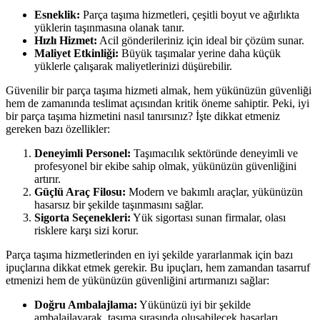
Esneklik:
Parça taşıma hizmetleri, çeşitli boyut ve ağırlıkta
yüklerin taşınmasına olanak tanır.
Hızlı Hizmet:
Acil gönderileriniz için ideal bir çözüm sunar.
Maliyet Etkinliği:
Büyük taşımalar yerine daha küçük
yüklerle çalışarak maliyetlerinizi düşürebilir.
Güvenilir bir parça taşıma hizmeti almak, hem yükünüzün güvenliği
hem de zamanında teslimat açısından kritik öneme sahiptir. Peki, iyi
bir parça taşıma hizmetini nasıl tanırsınız? İşte dikkat etmeniz
gereken bazı özellikler:
Deneyimli Personel:
Taşımacılık sektöründe deneyimli ve
profesyonel bir ekibe sahip olmak, yükünüzün güvenliğini
artırır.
Güçlü Araç Filosu:
Modern ve bakımlı araçlar, yükünüzün
hasarsız bir şekilde taşınmasını sağlar.
Sigorta Seçenekleri:
Yük sigortası sunan firmalar, olası
risklere karşı sizi korur.
Parça taşıma hizmetlerinden en iyi şekilde yararlanmak için bazı
ipuçlarına dikkat etmek gerekir. Bu ipuçları, hem zamandan tasarruf
etmenizi hem de yükünüzün güvenliğini artırmanızı sağlar:
Doğru Ambalajlama:
Yükünüzü iyi bir şekilde
ambalajlayarak, taşıma sırasında oluşabilecek hasarları