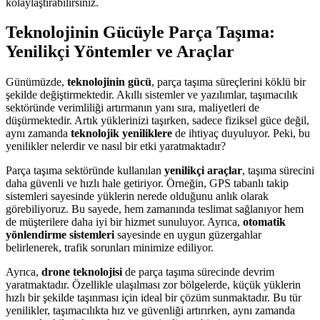
kolaylaştırabilirsiniz.
Teknolojinin Gücüyle Parça Taşıma:
Yenilikçi Yöntemler ve Araçlar
Günümüzde,
teknolojinin gücü
, parça taşıma süreçlerini köklü bir
şekilde değiştirmektedir. Akıllı sistemler ve yazılımlar, taşımacılık
sektöründe verimliliği artırmanın yanı sıra, maliyetleri de
düşürmektedir. Artık yüklerinizi taşırken, sadece fiziksel güce değil,
aynı zamanda
teknolojik yeniliklere
de ihtiyaç duyuluyor. Peki, bu
yenilikler nelerdir ve nasıl bir etki yaratmaktadır?
Parça taşıma sektöründe kullanılan
yenilikçi araçlar
, taşıma sürecini
daha güvenli ve hızlı hale getiriyor. Örneğin, GPS tabanlı takip
sistemleri sayesinde yüklerin nerede olduğunu anlık olarak
görebiliyoruz. Bu sayede, hem zamanında teslimat sağlanıyor hem
de müşterilere daha iyi bir hizmet sunuluyor. Ayrıca,
otomatik
yönlendirme sistemleri
sayesinde en uygun güzergahlar
belirlenerek, trafik sorunları minimize ediliyor.
Ayrıca,
drone teknolojisi
de parça taşıma sürecinde devrim
yaratmaktadır. Özellikle ulaşılması zor bölgelerde, küçük yüklerin
hızlı bir şekilde taşınması için ideal bir çözüm sunmaktadır. Bu tür
yenilikler, taşımacılıkta hız ve güvenliği artırırken, aynı zamanda