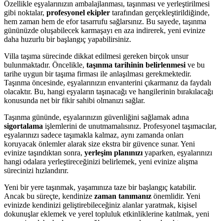
Özellikle eşyalarınızın ambalajlanması, taşınması ve yerleştirilmesi
gibi noktalar,
profesyonel ekipler
tarafından gerçekleştirildiğinde,
hem zaman hem de efor tasarrufu sağlarsınız. Bu sayede, taşınma
gününüzde oluşabilecek karmaşayı en aza indirerek, yeni evinize
daha huzurlu bir başlangıç yapabilirsiniz.
Villa taşıma sürecinde dikkat edilmesi gereken birçok unsur
bulunmaktadır. Öncelikle,
taşınma tarihinin belirlenmesi
ve bu
tarihe uygun bir taşıma firması ile anlaşılması gerekmektedir.
Taşınma öncesinde, eşyalarınızın envanterini çıkarmanız da faydalı
olacaktır. Bu, hangi eşyaların taşınacağı ve hangilerinin bırakılacağı
konusunda net bir fikir sahibi olmanızı sağlar.
Taşınma gününde, eşyalarınızın güvenliğini sağlamak adına
sigortalama
işlemlerini de unutmamalısınız. Profesyonel taşımacılar,
eşyalarınızı sadece taşımakla kalmaz, aynı zamanda onları
koruyacak önlemler alarak size ekstra bir güvence sunar. Yeni
evinize taşındıktan sonra,
yerleşim planınızı
yaparken, eşyalarınızı
hangi odalara yerleştireceğinizi belirlemek, yeni evinize alışma
sürecinizi hızlandırır.
Yeni bir yere taşınmak, yaşamınıza taze bir başlangıç katabilir.
Ancak bu süreçte, kendinize
zaman tanımanız
önemlidir. Yeni
evinizde kendinizi geliştirebileceğiniz alanlar yaratmak, kişisel
dokunuşlar eklemek ve yerel topluluk etkinliklerine katılmak, yeni