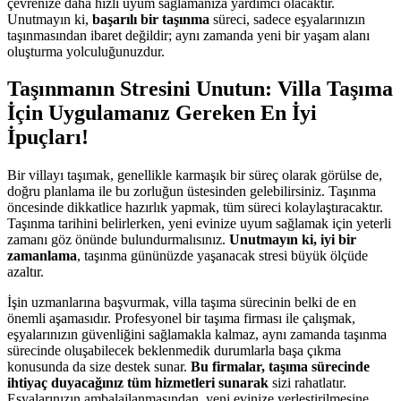
çevrenize daha hızlı uyum sağlamanıza yardımcı olacaktır.
Unutmayın ki,
başarılı bir taşınma
süreci, sadece eşyalarınızın
taşınmasından ibaret değildir; aynı zamanda yeni bir yaşam alanı
oluşturma yolculuğunuzdur.
Taşınmanın Stresini Unutun: Villa Taşıma
İçin Uygulamanız Gereken En İyi
İpuçları!
Bir villayı taşımak, genellikle karmaşık bir süreç olarak görülse de,
doğru planlama ile bu zorluğun üstesinden gelebilirsiniz. Taşınma
öncesinde dikkatlice hazırlık yapmak, tüm süreci kolaylaştıracaktır.
Taşınma tarihini belirlerken, yeni evinize uyum sağlamak için yeterli
zamanı göz önünde bulundurmalısınız.
Unutmayın ki, iyi bir
zamanlama
, taşınma gününüzde yaşanacak stresi büyük ölçüde
azaltır.
İşin uzmanlarına başvurmak, villa taşıma sürecinin belki de en
önemli aşamasıdır. Profesyonel bir taşıma firması ile çalışmak,
eşyalarınızın güvenliğini sağlamakla kalmaz, aynı zamanda taşınma
sürecinde oluşabilecek beklenmedik durumlarla başa çıkma
konusunda da size destek sunar.
Bu firmalar, taşıma sürecinde
ihtiyaç duyacağınız tüm hizmetleri sunarak
sizi rahatlatır.
Eşyalarınızın ambalajlanmasından, yeni evinize yerleştirilmesine