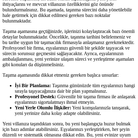
ihtiyaçlarını ve mevcut villanızın özelliklerini göz önünde
bulundurmalısınız. Bu aşamada, taşınma sürecini daha yönetilebilir
hale getirmek için dikkat edilmesi gereken bazı noktalar
bulunmaktadır.
Taşıma aşamasına geçtiğinizde, işlerinizi kolaylaştıracak bazı önemli
detaylar bulunmaktadır. Öncelikle, taşınma tarihini belirlemeniz ve
bu tarihe uygun bir taşımacılık firmasıyla anlaşmanız gerekmektedir.
Profesyonel bir firma, eşyalarınızı güvenli bir şekilde taşıyacak ve
sürecin sorunsuz geçmesini sağlayacaktır. Ayrıca, eşyalarınızın
ambalajlanması, yeni yerinize ulaşım süreci ve yerleştirme aşamaları
gibi konuları da düşünmelisiniz.
Taşıma aşamasında dikkat etmeniz gereken başlıca unsurlar:
İyi Bir Planlama:
Taşınma gününüzde tüm eşyalarınızı hangi
sırayla taşıyacağınıza dair bir plan yapmalısınız.
Profesyonel Destek:
Güvenilir bir taşıma firması ile anlaşarak
eşyalarınızı sigortalatmayı ihmal etmeyin.
Yeni Yerle Olumlu İlişkiler:
Yeni komşularınızla tanışarak,
yeni yerinize daha kolay adapte olabilirsiniz.
Yeni villanıza taşındıktan sonra, bu yeni başlangıçta huzur bulmak
için bazı adımlar atabilirsiniz. Eşyalarınızı yerleştirirken, her şeyin
düzenli ve sistematik olmasına dikkat edin. Bu, yeni evinize uyum