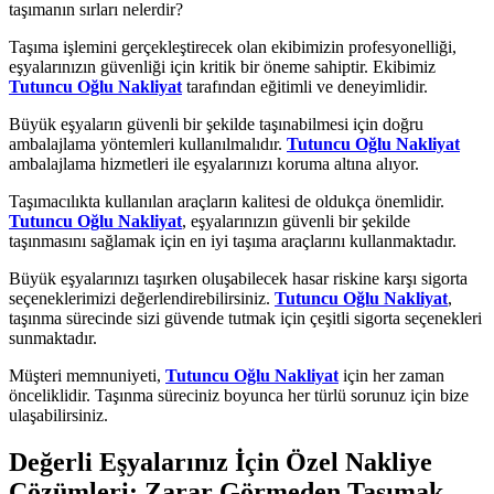
taşımanın sırları nelerdir?
Taşıma işlemini gerçekleştirecek olan ekibimizin profesyonelliği,
eşyalarınızın güvenliği için kritik bir öneme sahiptir. Ekibimiz
Tutuncu Oğlu Nakliyat
tarafından eğitimli ve deneyimlidir.
Büyük eşyaların güvenli bir şekilde taşınabilmesi için doğru
ambalajlama yöntemleri kullanılmalıdır.
Tutuncu Oğlu Nakliyat
ambalajlama hizmetleri ile eşyalarınızı koruma altına alıyor.
Taşımacılıkta kullanılan araçların kalitesi de oldukça önemlidir.
Tutuncu Oğlu Nakliyat
, eşyalarınızın güvenli bir şekilde
taşınmasını sağlamak için en iyi taşıma araçlarını kullanmaktadır.
Büyük eşyalarınızı taşırken oluşabilecek hasar riskine karşı sigorta
seçeneklerimizi değerlendirebilirsiniz.
Tutuncu Oğlu Nakliyat
,
taşınma sürecinde sizi güvende tutmak için çeşitli sigorta seçenekleri
sunmaktadır.
Müşteri memnuniyeti,
Tutuncu Oğlu Nakliyat
için her zaman
önceliklidir. Taşınma süreciniz boyunca her türlü sorunuz için bize
ulaşabilirsiniz.
Değerli Eşyalarınız İçin Özel Nakliye
Çözümleri: Zarar Görmeden Taşımak