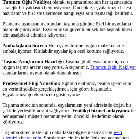
Tutuncu Oğlu Nakliyat
olarak, taşınma sürecinin her aşamasında
stratejik bir yaklaşım benimsiyoruz. Öncelikle, eşyalarınızın listesi
hazırlanır ve bu liste üzerinden hangi eşyaların taşınacağı belirlenir.
Planlama aşamasının ardından, taşınma gününe özel bir uygulama
planı oluşturuyoruz. Eşyalarınızın güvenli bir şekilde taşınabilmesi
için aşağıdaki adımları izliyoruz:
Ambalajlama Süreci:
Her eşyayı türüne uygun malzemelerle
ambalajlıyoruz. Kırılabilir eşyalar için özel koruma sağlıyoruz.
Taşıma Araçlarının Hazırlığı:
Taşıma günü, eşyalarınız için en
uygun taşıma aracını seçiyoruz. Araçlarımız,
Tutuncu Oğlu Nakliyat
standartlarına uygun olarak donatılmıştır.
Profesyonel Ekip Yönetimi:
Eğitimli ekibimiz, taşıma işlemlerini
en verimli şekilde gerçekleştirmek için görev başındadır.
Eşyalarınıza gereken özeni gösteriyoruz.
Taşınma sürecinin sonunda, eşyalarınızın yeni adresinde doğru bir
şekilde yerleştirilmesini sağlıyoruz.
Yenilikçi hizmet anlayışımız
ile
her aşamada müşteri memnuniyetini öncelikli hedefimiz olarak
görüyoruz.
Taşınma sürecinizle ilgili daha fazla bilgiye ulaşmak için
web
sitemizi ziyaret edin
. Sorularınız için bizimle iletişime geçmekten