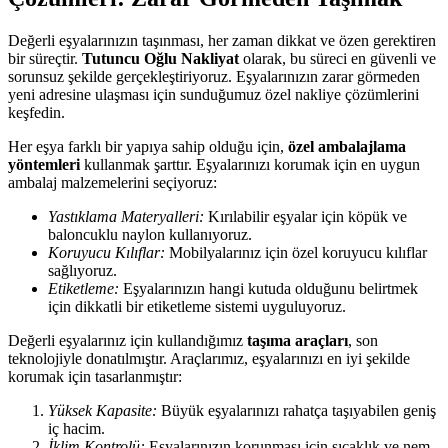
Değerli eşyalarınızın taşınması, her zaman dikkat ve özen gerektiren
bir süreçtir.
Tutuncu Oğlu Nakliyat
olarak, bu süreci en güvenli ve
sorunsuz şekilde gerçekleştiriyoruz. Eşyalarınızın zarar görmeden
yeni adresine ulaşması için sunduğumuz özel nakliye çözümlerini
keşfedin.
Her eşya farklı bir yapıya sahip olduğu için,
özel ambalajlama
yöntemleri
kullanmak şarttır. Eşyalarınızı korumak için en uygun
ambalaj malzemelerini seçiyoruz:
Yastıklama Materyalleri:
Kırılabilir eşyalar için köpük ve
baloncuklu naylon kullanıyoruz.
Koruyucu Kılıflar:
Mobilyalarınız için özel koruyucu kılıflar
sağlıyoruz.
Etiketleme:
Eşyalarınızın hangi kutuda olduğunu belirtmek
için dikkatli bir etiketleme sistemi uyguluyoruz.
Değerli eşyalarınız için kullandığımız
taşıma araçları
, son
teknolojiyle donatılmıştır. Araçlarımız, eşyalarınızı en iyi şekilde
korumak için tasarlanmıştır:
Yüksek Kapasite:
Büyük eşyalarınızı rahatça taşıyabilen geniş
iç hacim.
İklim Kontrolü:
Eşyalarınızın korunması için sıcaklık ve nem