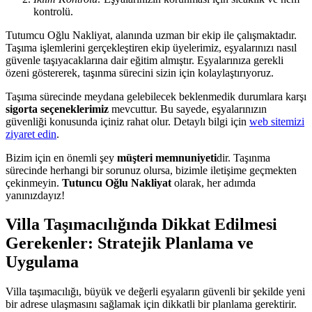
kontrolü.
Tutumcu Oğlu Nakliyat, alanında uzman bir ekip ile çalışmaktadır.
Taşıma işlemlerini gerçekleştiren ekip üyelerimiz, eşyalarınızı nasıl
güvenle taşıyacaklarına dair eğitim almıştır. Eşyalarınıza gerekli
özeni göstererek, taşınma sürecini sizin için kolaylaştırıyoruz.
Taşıma sürecinde meydana gelebilecek beklenmedik durumlara karşı
sigorta seçeneklerimiz
mevcuttur. Bu sayede, eşyalarınızın
güvenliği konusunda içiniz rahat olur. Detaylı bilgi için
web sitemizi
ziyaret edin
.
Bizim için en önemli şey
müşteri memnuniyeti
dir. Taşınma
sürecinde herhangi bir sorunuz olursa, bizimle iletişime geçmekten
çekinmeyin.
Tutuncu Oğlu Nakliyat
olarak, her adımda
yanınızdayız!
Villa Taşımacılığında Dikkat Edilmesi
Gerekenler: Stratejik Planlama ve
Uygulama
Villa taşımacılığı, büyük ve değerli eşyaların güvenli bir şekilde yeni
bir adrese ulaşmasını sağlamak için dikkatli bir planlama gerektirir.