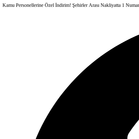
İçeriğe
Kamu Personellerine Özel İndirim!
Şehirler Arası Nakliyatta 1 Numa
atla